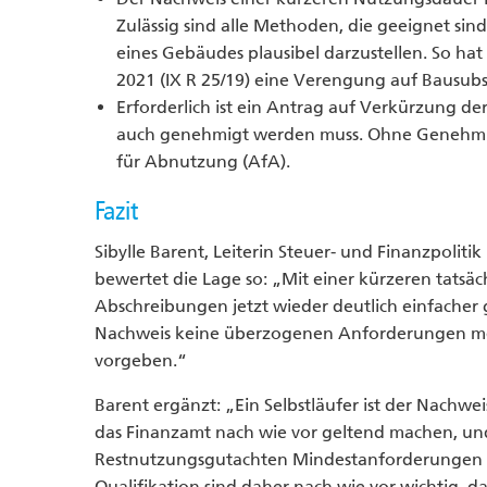
Zulässig sind alle Methoden, die geeignet sind
eines Gebäudes plausibel darzustellen. So hat
2021 (IX R 25/19) eine Verengung auf Bausub
Erforderlich ist ein Antrag auf Verkürzung 
auch genehmigt werden muss. Ohne Genehmig
für Abnutzung (AfA).
Fazit
Sibylle Barent, Leiterin Steuer- und Finanzpoli
bewertet die Lage so: „Mit einer kürzeren tats
Abschreibungen jetzt wieder deutlich einfacher
Nachweis keine überzogenen Anforderungen meh
vorgeben.“
Barent ergänzt: „Ein Selbstläufer ist der Nachwe
das Finanzamt nach wie vor geltend machen, un
Restnutzungsgutachten Mindestanforderungen auf
Qualifikation sind daher nach wie vor wichtig, d