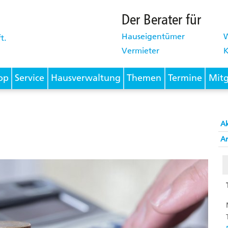
Der Berater für
Hauseigentümer
Vermieter
K
op
Service
Hausverwaltung
Themen
Termine
Mitg
A
Ar