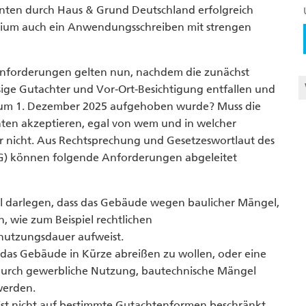
nten durch Haus & Grund Deutschland erfolgreich
erium auch ein Anwendungsschreiben mit strengen
he Anforderungen gelten nun, nachdem die zunächst
sige Gutachter und Vor-Ort-Besichtigung entfallen und
zum 1. Dezember 2025 aufgehoben wurde? Muss die
ten akzeptieren, egal von wem und in welcher
ider nicht. Aus Rechtsprechung und Gesetzeswortlaut des
tG) können folgende Anforderungen abgeleitet
l darlegen, dass das Gebäude wegen baulicher Mängel,
 wie zum Beispiel rechtlichen
nutzungsdauer aufweist.
das Gebäude in Kürze abreißen zu wollen, oder eine
durch gewerbliche Nutzung, bautechnische Mängel
werden.
st nicht auf bestimmte Gutachtenformen beschränkt.