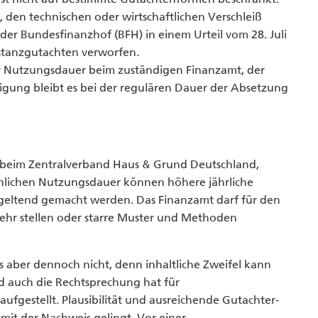
, den technischen oder wirtschaftlichen Verschleiß
 der Bundesfinanzhof (BFH) in einem Urteil vom 28. Juli
stanzgutachten verworfen.
der Nutzungsdauer beim zuständigen Finanzamt, der
ung bleibt es bei der regulären Dauer der Absetzung
tik beim Zentralverband Haus & Grund Deutschland,
ächlichen Nutzungsdauer können höhere jährliche
 geltend gemacht werden. Das Finanzamt darf für den
r stellen oder starre Muster und Methoden
is aber dennoch nicht, denn inhaltliche Zweifel kann
d auch die Rechtsprechung hat für
gestellt. Plausibilität und ausreichende Gutachter-
amit der Nachweis gelingt. Vor einer