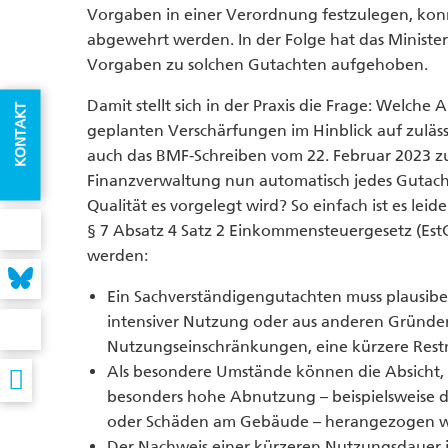
Vorgaben in einer Verordnung festzulegen, kon
abgewehrt werden. In der Folge hat das Minist
Vorgaben zu solchen Gutachten aufgehoben.
Damit stellt sich in der Praxis die Frage: Welc
KONTAKT
geplanten Verschärfungen im Hinblick auf zuläs
auch das BMF-Schreiben vom 22. Februar 2023 
Finanzverwaltung nun automatisch jedes Gutach
Qualität es vorgelegt wird? So einfach ist es le
§ 7 Absatz 4 Satz 2 Einkommensteuergesetz (Es
werden:
Ein Sachverständigengutachten muss plausibe
intensiver Nutzung oder aus anderen Gründen,
Nutzungseinschränkungen, eine kürzere Rest
Als besondere Umstände können die Absicht, 
besonders hohe Abnutzung – beispielsweise 
oder Schäden am Gebäude – herangezogen 
Der Nachweis einer kürzeren Nutzungsdauer i