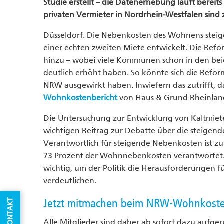
Studie erstellt – die Datenerhebung läuft berei
privaten Vermieter in Nordrhein-Westfalen sind
Düsseldorf. Die Nebenkosten des Wohnens steige
einer echten zweiten Miete entwickelt. Die Ref
hinzu – wobei viele Kommunen schon in den beid
deutlich erhöht haben. So könnte sich die Refo
NRW ausgewirkt haben. Inwiefern das zutrifft, d
Wohnkostenbericht
von Haus & Grund Rheinland
Die Untersuchung zur Entwicklung von Kaltmieten
wichtigen Beitrag zur Debatte über die steige
Verantwortlich für steigende Nebenkosten ist zum
73 Prozent der Wohnnebenkosten verantwortet. 
wichtig, um der Politik die Herausforderungen f
verdeutlichen.
Jetzt mitmachen beim NRW-Wohnkoste
KONTAKT
Alle Mitglieder sind daher ab sofort dazu aufg