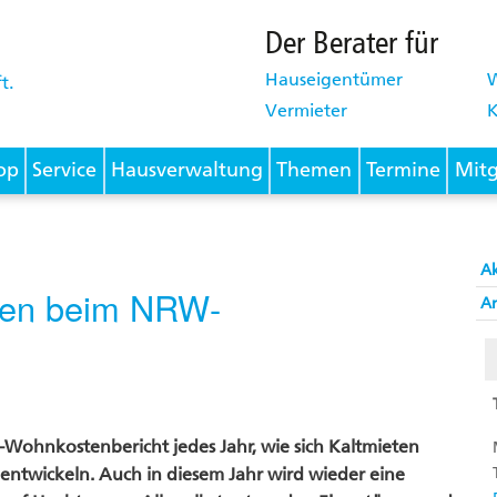
Der Berater für
Hauseigentümer
Vermieter
K
op
Service
Hausverwaltung
Themen
Termine
Mitg
A
chen beim NRW-
Ar
W-Wohnkostenbericht jedes Jahr, wie sich Kaltmieten
twickeln. Auch in diesem Jahr wird wieder eine