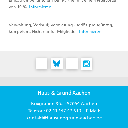
Einkaufen bei unserem OBI-Partner mit einem Preisvorteil
von 10 %.
Informieren
Verwaltung, Verkauf, Vermietung - seriös, preisgünstig,
kompetent. Nicht nur für Mitglieder
Informieren
Haus & Grund Aachen
Boxgraben 36a · 52064 Aachen
Telefon: 02 41 / 47 47 610 · E-Mail:
kontakt
@
hausundgrund-aachen.de