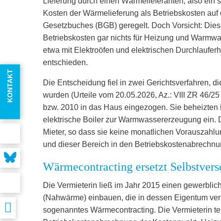
Lieferung durch einen Wärmelieferanten, also ein 
Kosten der Wärmelieferung als Betriebskosten auf 
Gesetzbuches (BGB) geregelt. Doch Vorsicht: Diese
Betriebskosten gar nichts für Heizung und Warmwass
etwa mit Elektroöfen und elektrischen Durchlauferh
entschieden.
KONTAKT
Die Entscheidung fiel in zwei Gerichtsverfahren, di
wurden (Urteile vom 20.05.2026, Az.: VIII ZR 46/25
bzw. 2010 in das Haus eingezogen. Sie beheizten 
elektrische Boiler zur Warmwassererzeugung ein. 
Mieter, so dass sie keine monatlichen Vorauszahl
und dieser Bereich in den Betriebskostenabrechnun
Wärmecontracting ersetzt Selbstvers
Die Vermieterin ließ im Jahr 2015 einen gewerbli
(Nahwärme) einbauen, die in dessen Eigentum verb
sogenanntes Wärmecontracting. Die Vermieterin teil