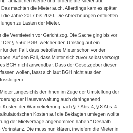
g“ auftauchen werde und forderte die Mieter auf,
 Das machten die Mieter auch. Allerdings kam es später
r die Jahre 2017 bis 2020. Die Abrechnungen enthielten
ungen zu Lasten der Mieter.
 die Vermieterin vor Gericht zog. Die Sache ging bis vor
: Der § 556c BGB, welcher den Umstieg auf ein
r für den Fall, dass betroffene Mieter schon vor der
en. Auf den Fall, dass Mieter sich zuvor selbst versorgt
t des BGH nicht anwendbar. Dass der Gesetzgeber diesen
rfassen wollen, lässt sich laut BGH nicht aus den
lussfolgern.
e Mieter „angesichts der ihnen im Zuge der Umstellung der
forderung der Hausverwaltung auch dahingehend
 Kosten der Wärmelieferung nach § 7 Abs. 4, § 8 Abs. 4
kalkulatorischen Kosten auf die Beklagten umlegen wollte
erung der Mietverträge angenommen haben.“ Deshalb
 Vorinstanz. Die muss nun klären, inwiefern die Mieter in