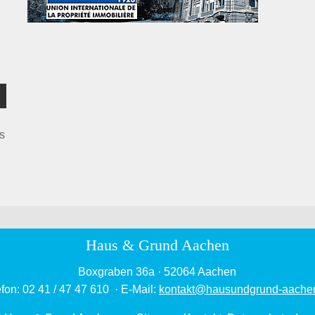
s
Haus & Grund Aachen
Boxgraben 36a · 52064 Aachen
efon: 02 41 / 47 47 610 · E-Mail:
kontakt
@
hausundgrund-aache