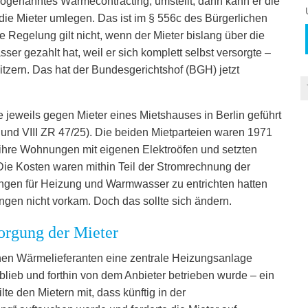
sogenanntes Wärmecontracting, umstellt, dann kann er die
die Mieter umlegen. Das ist im § 556c des Bürgerlichen
 Regelung gilt nicht, wenn der Mieter bislang über die
er gezahlt hat, weil er sich komplett selbst versorgte –
itzern. Das hat der Bundesgerichtshof (BGH) jetzt
e jeweils gegen Mieter eines Mietshauses in Berlin geführt
 und VIII ZR 47/25). Die beiden Mietparteien waren 1971
ihre Wohnungen mit eigenen Elektroöfen und setzten
Die Kosten waren mithin Teil der Stromrechnung der
ungen für Heizung und Warmwasser zu entrichten hatten
gen nicht vorkam. Doch das sollte sich ändern.
orgung der Mieter
chen Wärmelieferanten eine zentrale Heizungsanlage
lieb und forthin von dem Anbieter betrieben wurde – ein
te den Mietern mit, dass künftig in der