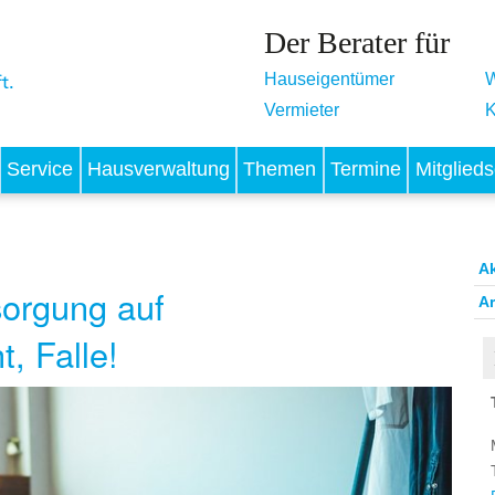
Der Berater für
Hauseigentümer
W
Vermieter
K
Service
Hausverwaltung
Themen
Termine
Mitglieds
A
sorgung auf
Ar
, Falle!