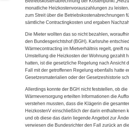
Betriebskostenabrechnung der Kostenpunkt „Heizun
monatliche Heizkostenvorauszahlungen zu leisten.
zum Streit über die Betriebskostenabrechnungen fü
sämtliche Contractingkosten und ergaben Nachzahl
Die Mieter wollten das so nicht bezahlen, woraufhin
den Bundesgerichtshof (BGH). Karlsruhe entschied
Wärmecontracting im Mietverhältnis regelt, greift nu
Umstellung die Heizkosten der Wohnung gezahlt hab
hatten, ist die gesetzliche Regelung nach Ansich
Fall mit der getroffenen Regelung ebenfalls hatte e
Gesetzesmaterialien oder der Gesetzeshistorie sch
Allerdings konnte der BGH nicht feststellen, ob di
Wärmeversorgung erteilten Informationen die Auf
verstehen mussten, dass die Klägerin die gesamten
HeizkostenV einschließlich der darin enthaltenen 
und ob diese das darin liegende Angebot zur Änd
verwiesen die Bundesrichter den Fall zurück an die