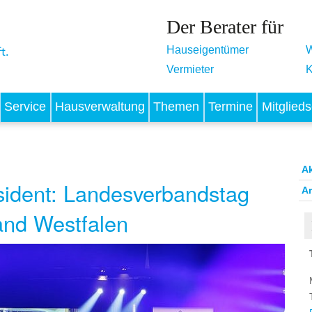
Der Berater für
Hauseigentümer
W
Vermieter
K
Service
Hausverwaltung
Themen
Termine
Mitglieds
A
äsident: Landesverbandstag
Ar
and Westfalen