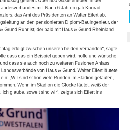
andstag gefeiert. Über 800 Gäste erlebten in der
Landesverbandes mit: Nach 6 Jahren gab Konrad
lers, das Amt des Präsidenten an Walter Eilert ab.
ungsleitung an den pensionierten Diplom-Bauingenieur, der
& Grund Ruhr ist, der bald mit Haus & Grund Rheinland
schlag erfolgt zwischen unseren beiden Verbänden“, sagte
offe dass das ein Beispiel geben wird, hoffe und wünsche,
t und dass sie auch noch zu weiteren Fusionen Anlass
 5 Landesverbände von Haus & Grund. Walter Eilert läutete
 ein: „Wir sind schon viele Runden im Stadion gelaufen,
ommen. Wenn im Stadion die Glocke läutet, weiß der
 Ich glaube, soweit sind wir“, zeigte sich Eilert ins