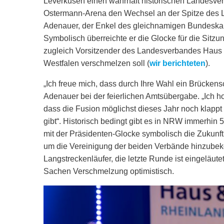
Leverkusen einen wahrhaft historischen Landesverb
Ostermann-Arena den Wechsel an der Spitze des 
Adenauer, der Enkel des gleichnamigen Bundeskanz
Symbolisch überreichte er die Glocke für die Sitz
zugleich Vorsitzender des Landesverbandes Haus 
Westfalen verschmelzen soll (
wir berichteten
).
„Ich freue mich, dass durch Ihre Wahl ein Brücken
Adenauer bei der feierlichen Amtsübergabe. „Ich h
dass die Fusion möglichst dieses Jahr noch klapp
gibt“. Historisch bedingt gibt es in NRW immerhin
mit der Präsidenten-Glocke symbolisch die Zukunft
um die Vereinigung der beiden Verbände hinzubek
Langstreckenläufer, die letzte Runde ist eingeläutet.
Sachen Verschmelzung optimistisch.