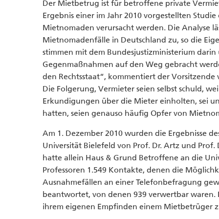
Der Mietbetrug ist für betroffene private Vermie
Ergebnis einer im Jahr 2010 vorgestellten Studie 
Mietnomaden verursacht werden. Die Analyse läs
Mietnomadenfälle in Deutschland zu, so die Ei
stimmen mit dem Bundesjustizministerium darin ü
Gegenmaßnahmen auf den Weg gebracht werden
den Rechtsstaat“, kommentiert der Vorsitzende v
Die Folgerung, Vermieter seien selbst schuld, wei
Erkundigungen über die Mieter einholten, sei un
hatten, seien genauso häufig Opfer von Mietnom
Am 1. Dezember 2010 wurden die Ergebnisse d
Universität Bielefeld von Prof. Dr. Artz und Prof
hatte allein Haus & Grund Betroffene an die Unive
Professoren 1.549 Kontakte, denen die Möglichk
Ausnahmefällen an einer Telefonbefragung ge
beantwortet, von denen 939 verwertbar waren. 
ihrem eigenen Empfinden einem Mietbetrüger z