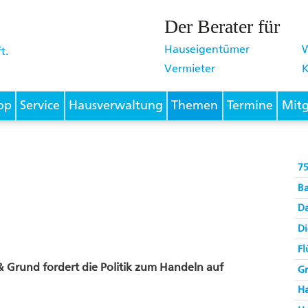
Der Berater für
Hauseigentümer
Vermieter
K
op
Service
Hausverwaltung
Themen
Termine
Mitg
75
B
D
Di
Fl
& Grund fordert die Politik zum Handeln auf
G
H