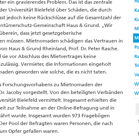
H
ter ein gravierendes Problem. Das ist das zentrale
der Universität Bielefeld über Schäden, die durch
K
st jedoch keine Rückschlüsse auf die Gesamtzahl der
Ko
gentümerschutz-Gemeinschaft Haus & Grund. „Wir
M
berein, dass jetzt gesetzgeberische
M
 müssen. Mietnomaden schädigen das Vertrauen in
Po
on Haus & Grund Rheinland, Prof. Dr. Peter Rasche.
l sie vor Abschluss des Mietvertrages keine
Ra
zulässig. Vermieter, die Informationen eingeholt
Tr
aden geworden wie solche, die es nicht taten.
V
W
es Forschungsvorhabens zu Mietnomaden der
. Dr. Jacoby vorgestellt. Von den beteiligten Verbänden
W
rsität Bielefeld vermittelt. Insgesamt erhielten die
eit zur Teilnahme an der Online-Befragung und in
währt wurde. Insgesamt wurden 973 Fragebögen
Der Pool der Befragten waren Personen, die nach
um Opfer gefallen waren.