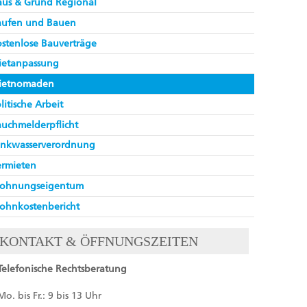
aus & Grund Regional
aufen und Bauen
stenlose Bauverträge
ietanpassung
ietnomaden
litische Arbeit
uchmelderpflicht
inkwasserverordnung
ermieten
ohnungseigentum
ohnkostenbericht
KONTAKT & ÖFFNUNGSZEITEN
Telefonische Rechtsberatung
Mo. bis Fr.: 9 bis 13 Uhr