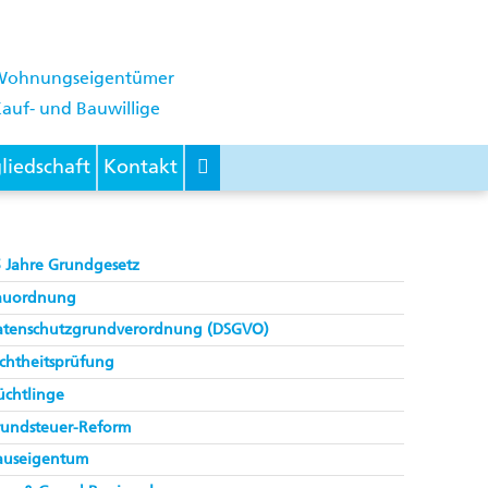
Wohnungseigentümer
auf- und Bauwillige
liedschaft
Kontakt
 Jahre Grundgesetz
auordnung
atenschutzgrundverordnung (DSGVO)
chtheitsprüfung
üchtlinge
rundsteuer-Reform
auseigentum